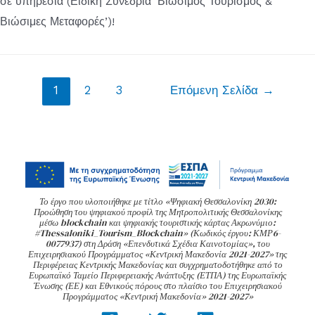
σε υπηρεσία (Ειδική Συνεδρία ‘Βιώσιμος Τουρισμός &
Βιώσιμες Μεταφορές’)!
Σελιδοποίηση
1
2
3
Επόμενη Σελίδα
→
άρθρων
Το έργο που υλοποιήθηκε με τίτλο «Ψηφιακή Θεσσαλονίκη 2030:
Προώθηση του ψηφιακού προφίλ της Μητροπολιτικής Θεσσαλονίκης
μέσω blockchain και ψηφιακής τουριστικής κάρτας Ακρωνύμιο:
#Thessaloniki_Tourism_Blockchain» (Κωδικός έργου: ΚΜΡ6-
0077937) στη Δράση «Επενδυτικά Σχέδια Καινοτομίας», του
Επιχειρησιακού Προγράμματος «Κεντρική Μακεδονία 2021-2027» της
Περιφέρειας Κεντρικής Μακεδονίας και συγχρηματοδοτήθηκε από το
Ευρωπαϊκό Ταμείο Περιφερειακής Ανάπτυξης (ΕΤΠΑ) της Ευρωπαϊκής
Ένωσης (ΕΕ) και Εθνικούς πόρους στο πλαίσιο του Επιχειρησιακού
Προγράμματος «Κεντρική Μακεδονία» 2021-2027»