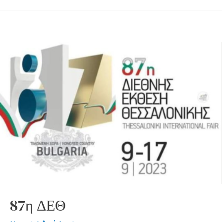
87η ΔΕΘ