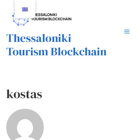
Μετάβαση
στο
περιεχόμενο
Thessaloniki
Mai
Tourism Blockchain
Men
kostas