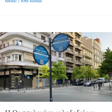
News!
/ Από
kostas