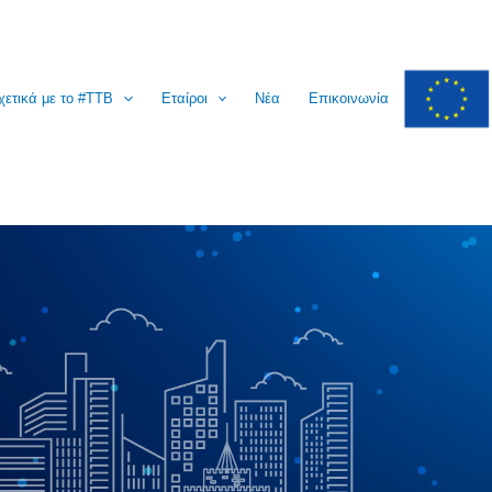
χετικά με το #ΤΤΒ
Εταίροι
Νέα
Επικοινωνία