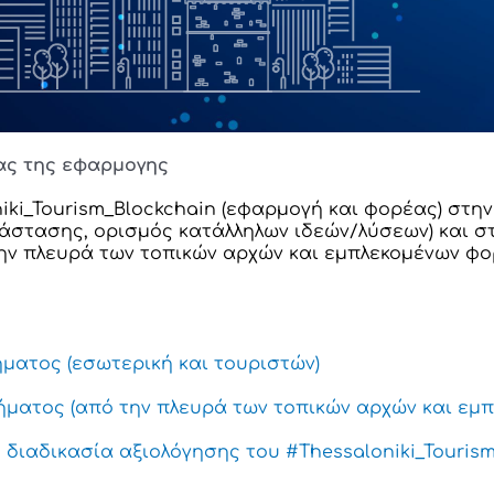
ιας της εφαρμογης 
ki_Tourism_Blockchain (εφαρµογή και φορέας) στην
άστασης, ορισµός κατάλληλων ιδεών/λύσεων) και σ
ην πλευρά των τοπικών αρχών και εµπλεκοµένων φο
ματος (εσωτερική και τουριστών)
ήματος (από την πλευρά των τοπικών αρχών και εμ
διαδικασία αξιολόγησης του #Thessaloniki_Tourism